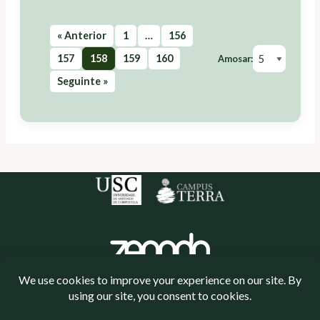
« Anterior
1
…
156
157
158
159
160
Amosar:
Seguinte »
Política de cookies