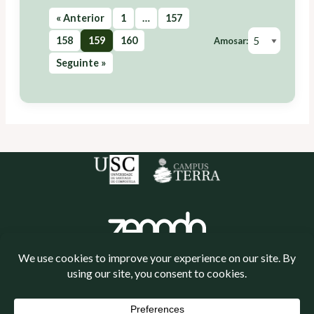
« Anterior
1
…
157
158
159
160
Amosar:
Seguinte »
Política de cookies