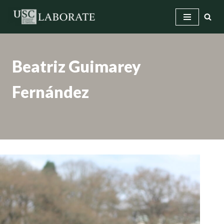
Saltar
ao
contido
Beatriz Guimarey
Fernández