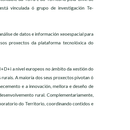
tá vinculada ó grupo de investigación Te-
nálise de datos e información xeoespacial para
osos proxectos da plataforma tecnolóxica do
 I+D+i a nivel europeos no ámbito da xestión do
s rurais. A maioría dos seus proxectos pivotan ó
oñecemento e a innovación, mellora e deseño de
e desenvolvemento rural. Complementariamente,
oratorio do Territorio, coordinando contidos e