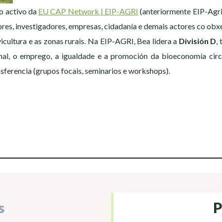
o activo da
EU CAP Network | EIP-AGRI
(anteriormente EIP-Agri
ores, investigadores, empresas, cidadanía e demais actores co obx
lvicultura e as zonas rurais. Na EIP-AGRI, Bea lidera a
División D
,
al, o emprego, a igualdade e a promoción da bioeconomía circul
sferencia (grupos focais, seminarios e workshops).
s
P