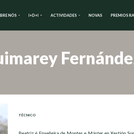
BRE NÓS
I+D+I
ACTIVIDADES
NOVAS
PREMIOS RA
uimarey Fernánde
TÉCNICO
Beatriz é Enxeñeira de Montes e Máster en Xestión Sust