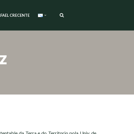
FAEL CRECENTE
z
entable da Terra e do Territorio pola Univ. de