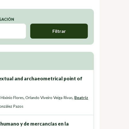
IGACIÓN
Filtrar
textual and archaeometrical point of
 Hixinio Flores
,
Orlando Viveiro Veiga Rivas
,
Beatriz
onzález Pazos
o humano y de mercancías en la