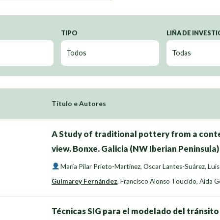
TIPO
LIÑA DE INVEST
Título e Autores
A Study of traditional pottery from a con
view. Bonxe. Galicia (NW Iberian Peninsula)
María Pilar Prieto-Martínez
,
Oscar Lantes-Suárez
,
Luis
Guimarey Fernández
,
Francisco Alonso Toucido
,
Aida G
Técnicas SIG para el modelado del tránsit