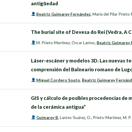
antigüedad
Beatriz Guimarey Fernández
,
María del Pilar Prieto
The burial site of Devesa do Rei (Vedra, A 
M. Prieto-Martínez
,
Oscar Lantes
,
Beatriz Guimarey
Láser-escáner y modelos 3D. Las nuevas tec
comprensión del Balneario romano de Lug
Miguel Cordero Souto
,
Beatriz Guimarey Fernán
GIS y cálculo de posibles procedencias de m
de la cerámica antigua”
Guimarey B
,
Lantes-Suárez, O.
,
Prieto-Martínez, M. P.