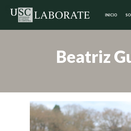
INICIO
SO
Saltar
ao
contido
Beatriz G