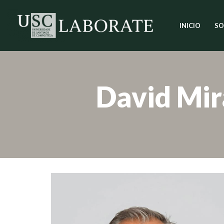
INICIO
SO
Saltar
ao
contido
David Mir