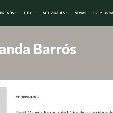
BRE NÓS
I+D+I
ACTIVIDADES
NOVAS
PREMIOS RA
anda Barrós
COORDINADOR
David Miranda Barrós, catedrático de universidade d