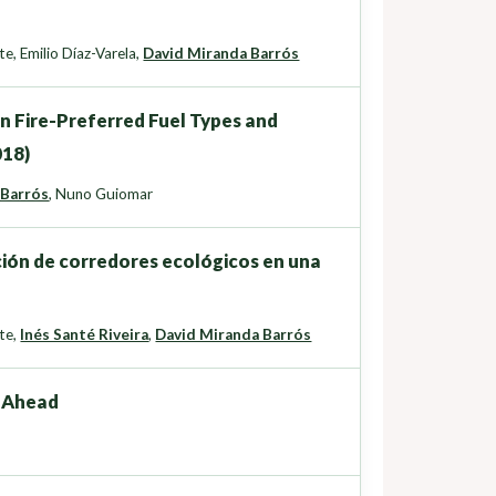
te
,
Emilio Díaz-Varela
,
David Miranda Barrós
on Fire-Preferred Fuel Types and
018)
 Barrós
,
Nuno Guiomar
ción de corredores ecológicos en una
te
,
Inés Santé Riveira
,
David Miranda Barrós
 Ahead