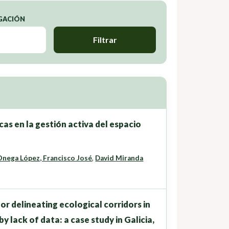
IGACIÓN
Filtrar
as en la gestión activa del espacio
Onega López, Francisco José
,
David Miranda
r delineating ecological corridors in
 lack of data: a case study in Galicia,