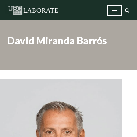
Saltar
ao
contido
David Miranda Barrós