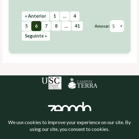
« Anterior
1
…
4
5
6
7
8
…
41
Amosar:
Seguinte »
Política de cookies