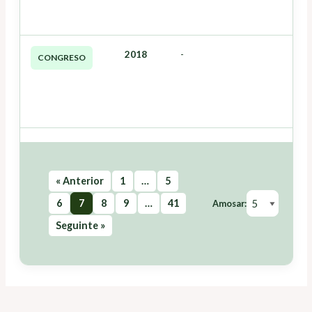
2018
-
CONGRESO
« Anterior
1
…
5
6
7
8
9
…
41
Amosar:
Seguinte »