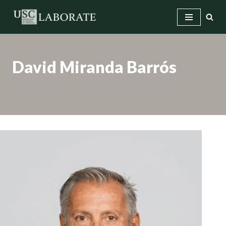
Saltar
ao
contido
David Miranda Barrós