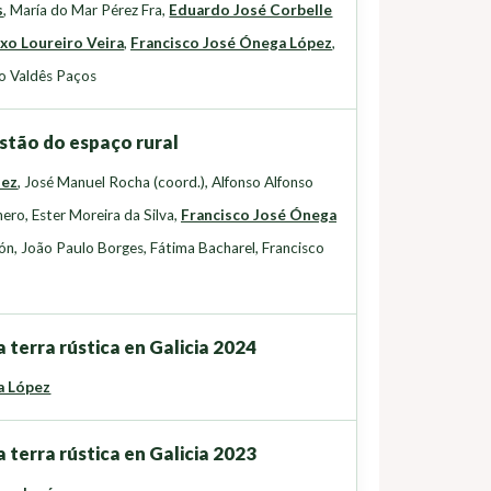
s
,
María do Mar Pérez Fra
,
Eduardo José Corbelle
xo Loureiro Veira
,
Francisco José Ónega López
,
o Valdês Paços
stão do espaço rural
uez
,
José Manuel Rocha (coord.)
,
Alfonso Alfonso
nero
,
Ester Moreira da Silva
,
Francisco José Ónega
lón
,
João Paulo Borges
,
Fátima Bacharel
,
Francisco
 terra rústica en Galicia 2024
a López
 terra rústica en Galicia 2023