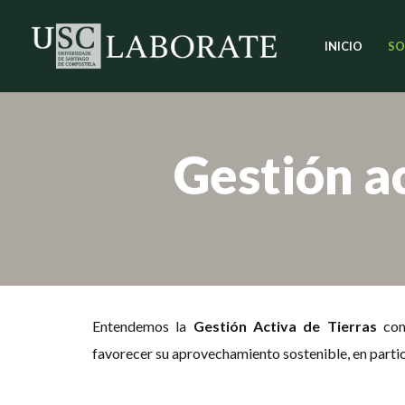
INICIO
SO
Saltar
al
contenido
Gestión ac
Entendemos la
Gestión Activa de Tierras
com
favorecer su aprovechamiento sostenible, en partic