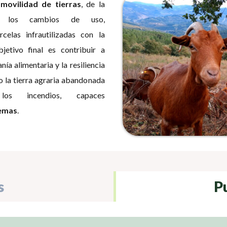
a
movilidad de tierras
, de la
e los cambios de uso,
celas infrautilizadas con la
etivo final es contribuir a
anía alimentaria y la resiliencia
do la tierra agraria abandonada
os incendios, capaces
temas
.
s
P