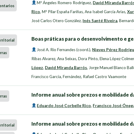
Mª Ángeles Romero Rodríguez
,
David Miranda Barró
entarios
Rico
,
Mª Pilar España Fariñas
,
Ana Isabel García Arias
,
Xur
José Carlos Otero González
,
Inés Santé Riveira
,
Bernard
Boas práticas para o desenvolvimento e ge
ritorial
José A. Rio Fernandes (coord.)
,
Nieves Pérez Rodríg
rras
Ribas Alvarez
,
Ana Seixas, Dora Pinto
,
Elena López Colme
López
,
David Miranda Barrós
,
Jorge Manuel Blanco Bal
Francisco Garcia
,
Fernández, Rafael Castro Vaamonte
Informe anual sobre prezos e mobilidade da
rras
Eduardo José Corbelle Rico
,
Francisco José Óneg
Informe anual sobre prezos e mobilidade da
ritorial