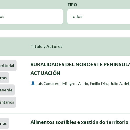
TIPO
Título y Autores
RURALIDADES DEL NOROESTE PENINSULA
ritorial
ACTUACIÓN
rras
Luis Camarero
,
Milagros Alario
,
Emilio Díaz
,
Julio A. del
a verde
entarios
Alimentos sostibles e xestión do territorio
rras