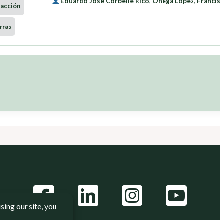
Eduardo José Corbelle Rico
,
Onega López, Franci
-acción
rras