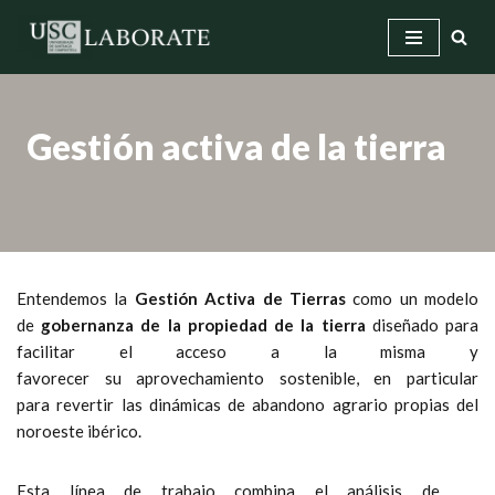
Saltar
al
contenido
Gestión activa de la tierra
Entendemos la
Gestión Activa de Tierras
como un modelo
de
gobernanza de la propiedad de la tierra
diseñado para
facilitar el acceso a la misma y
favorecer su aprovechamiento sostenible, en particular
para revertir las dinámicas de abandono agrario propias del
noroeste ibérico.
Esta línea de trabajo combina el análisis de