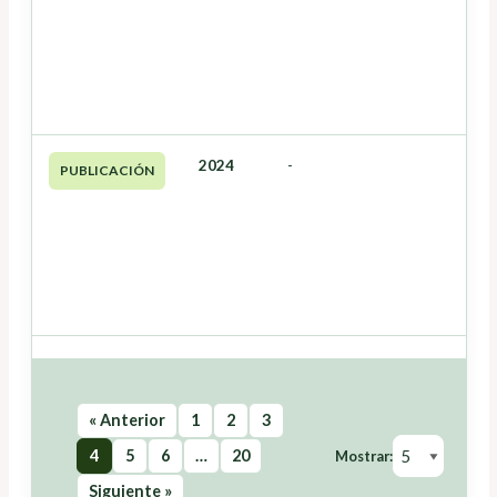
2024
-
PUBLICACIÓN
« Anterior
1
2
3
4
5
6
…
20
Mostrar:
Siguiente »