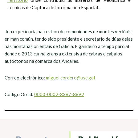
Territorio
onde contribuíu ás materias de Xeomática e
Técnicas de Captura de Información Espacial.
Ten experiencia na xestión de comunidades de montes veciñais
en man común, tendo sido presidente e secretario de dúas delas
nas montañas orientais de Galicia. É gandeiro a tempo parcial
dende o 2013 cunha granxa extensiva de cabras e cabalos
autóctonos na comarca dos Ancares.
Correo electrónico:
miguel.cordero@usc.gal
Código Orcid:
0000-0002-8387-8892