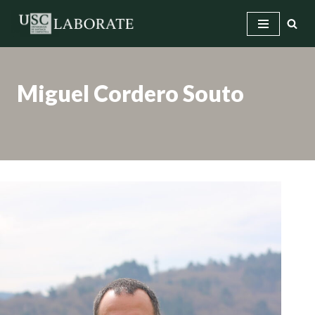
Saltar
ao
contido
Miguel Cordero Souto