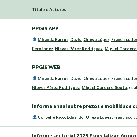
Título e Autores
PPGIS APP
Miranda Barros, David
,
Onega López, Francisco Jo
Fernández
,
Nieves Pérez Rodríguez
,
Miguel Cordero
PPGIS WEB
Miranda Barros, David
,
Onega López, Francisco Jo
Nieves Pérez Rodríguez
,
Miguel Cordero Souto
,
et al
Informe anual sobre prezos e mobilidade da
Corbelle Rico, Eduardo
,
Onega López, Francisco J
Informe sectorial 2025 Especialización pro