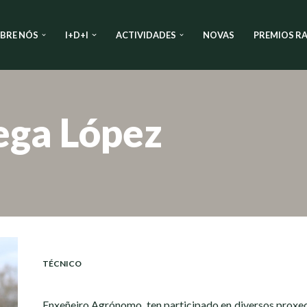
BRE NÓS
I+D+I
ACTIVIDADES
NOVAS
PREMIOS RA
ega López
TÉCNICO
Enxeñeiro Agrónomo, ten participado en diversos proxect