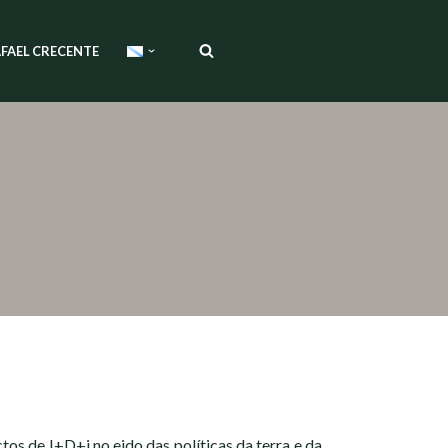
FAEL CRECENTE
os de I+D+i no eido das políticas da terra e da