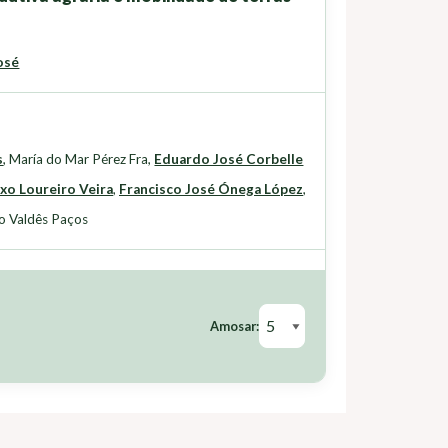
osé
s
,
María do Mar Pérez Fra
,
Eduardo José Corbelle
xo Loureiro Veira
,
Francisco José Ónega López
,
o Valdês Paços
Amosar: