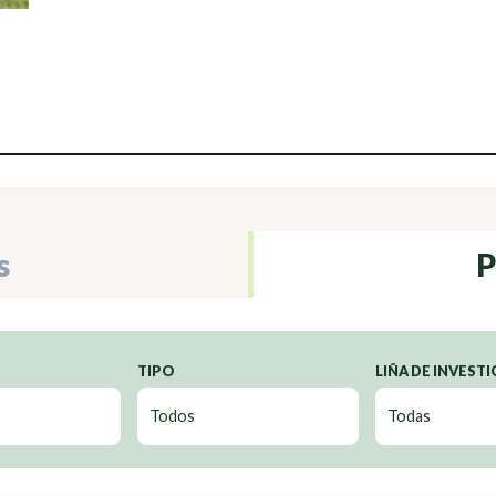
s
P
TIPO
LIÑA DE INVEST