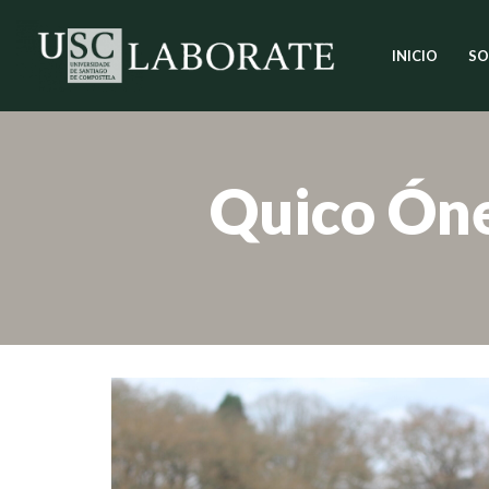
INICIO
SO
Saltar
ao
contido
Quico Ón