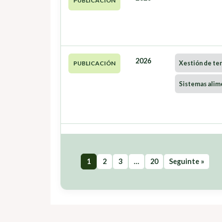
PUBLICACIÓN
2026
Xestión de ter
PUBLICACIÓN
Sistemas alim
1
2
3
…
20
Seguinte »