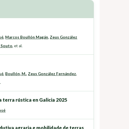
sé
,
Marcos Boullón Magán
,
Zeus González
 Souto
,
et al.
sé
,
Boullón, M.
,
Zeus González Fernández
,
.
 terra rústica en Galicia 2025
osé
dutiva agraria e mobilidade de terras