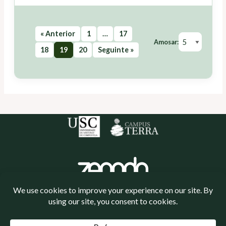
« Anterior
1
…
17
Amosar:
18
19
20
Seguinte »
Política de cookies