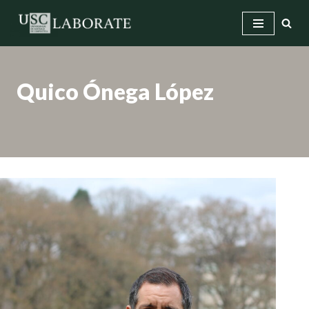
Saltar
ao
contido
Quico Ónega López