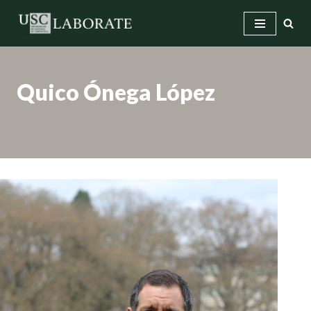
Saltar
ao
contido
Quico Ónega López