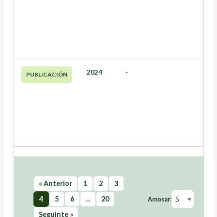
2024
-
PUBLICACIÓN
« Anterior
1
2
3
4
5
6
…
20
Amosar:
Seguinte »