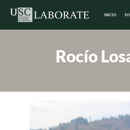
INICIO
SO
Saltar
ao
contido
Rocío Los