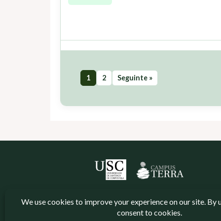
1
2
Seguinte »