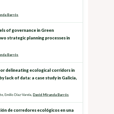
anda Barrós
els of governance in Green
two strategic planning processes in
anda Barrós
r delineating ecological corridors in
 lack of data: a case study in Galicia,
te
,
Emilio Díaz-Varela
,
David Miranda Barrós
ción de corredores ecológicos en una