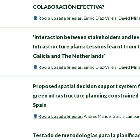
COLABORACIÓN EFECTIVA?
Rocío Losada Iglesias
,
Emilio Díaz-Varela
,
David Mir
'Interaction between stakeholders and lev
Infrastructure plans: Lessons learnt from 
Galicia and The Netherlands'
Rocío Losada Iglesias
,
Emilio Díaz-Varela
,
David Mir
Proposed spatial decision support system fo
green infrastructure planning constrained by
Spain
Rocío Losada Iglesias
,
Andres Manuel García Lampar
Testado de metodologías para la planifica