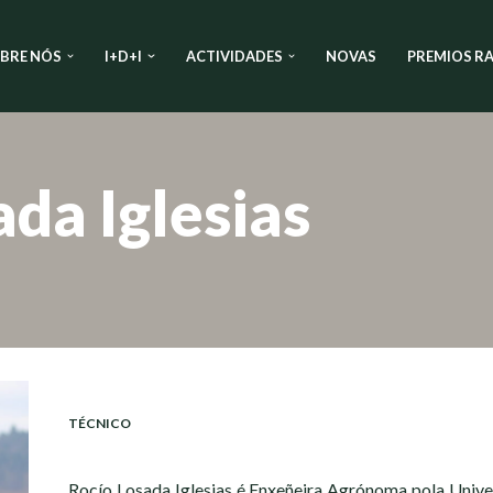
BRE NÓS
I+D+I
ACTIVIDADES
NOVAS
PREMIOS RA
ada Iglesias
TÉCNICO
Rocío Losada Iglesias é Enxeñeira Agrónoma pola Univ