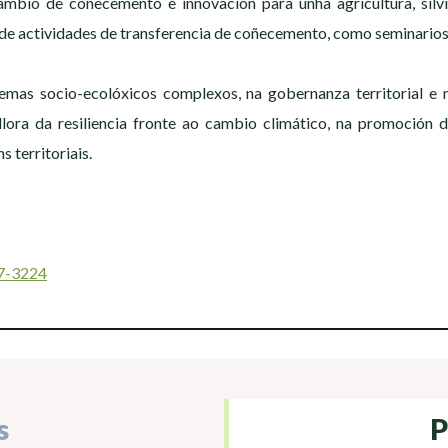
ambio de coñecemento e innovación para unha agricultura, silvi
n de actividades de transferencia de coñecemento, como seminario
temas socio-ecolóxicos complexos, na gobernanza territorial e na
llora da resiliencia fronte ao cambio climático, na promoción d
 territoriais.
37-3224
s
P