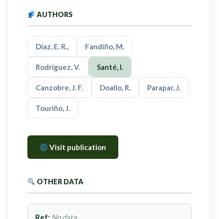
AUTHORS
Díaz, E. R.,
Fandiño, M.
Rodríguez, V.
Santé, I.
Canzobre, J. F.
Doallo, R.
Parapar, J.
Touriño, J.
Visit publication
OTHER DATA
Ref:
No data