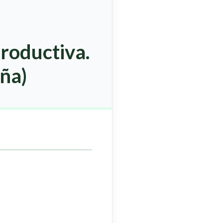
roductiva.
aña)