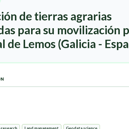
ción de tierras agrarias
s para su movilización p
l de Lemos (Galicia - Esp
ON
-research
Land management
Geodata science