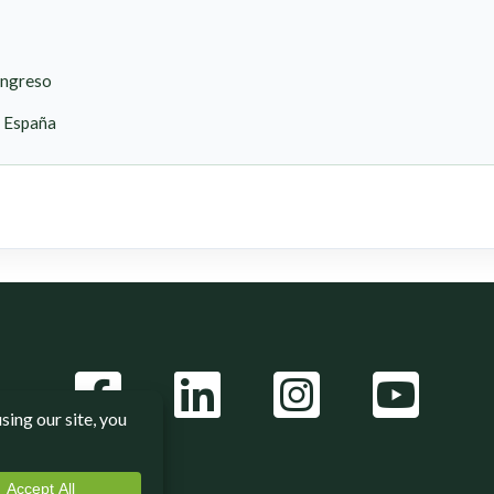
ongreso
, España