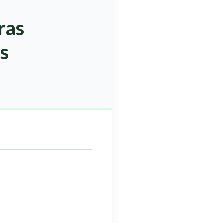
ras
os