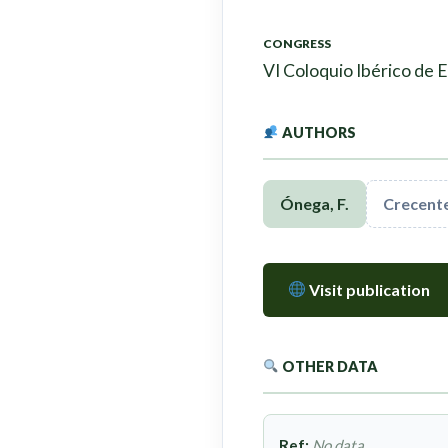
CONGRESS
VI Coloquio Ibérico de E
AUTHORS
Ónega, F.
Crecente
Visit publication
OTHER DATA
Ref:
No data