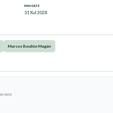
END DATE
31 Xul 2028
Marcos Boullón Magán
No data