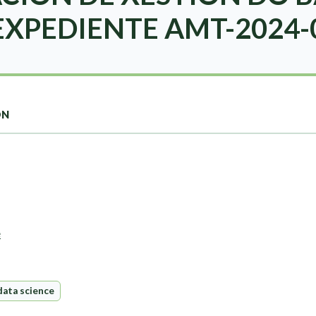
EXPEDIENTE AMT-2024-
ON
e
ata science