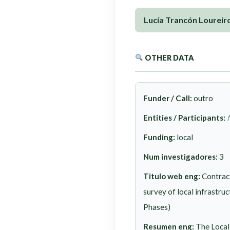
Lucía Trancón Loureir
OTHER DATA
Funder / Call:
outro
Entities / Participants:
Funding:
local
Num investigadores:
3
Titulo web eng:
Contract
survey of local infrastru
Phases)
Resumen eng:
The Local 