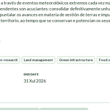
e a través de eventos meteorolóxicos extremos cada vez m
pendentes son acuciantes: consolidar definitivamente unha
apuntalar os avances en materia de xestión de terras e imp
 territorio, ao tempo que se conservan e potencian os seus
e
n-research
Land management
Green infrastructure
Food 
END DATE
31 Xul 2026