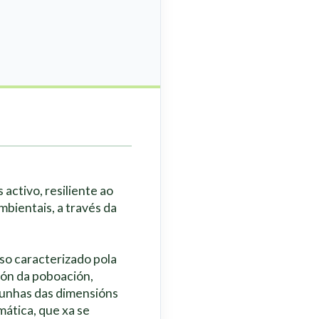
s activo, resiliente ao
bientais, a través da
so caracterizado pola
ión da poboación,
lgunhas das dimensións
mática, que xa se