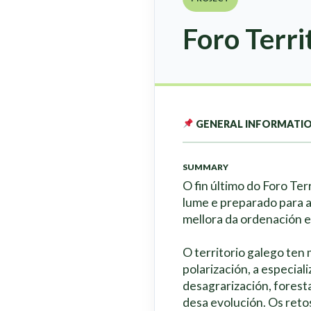
Foro Terri
GENERAL INFORMATI
SUMMARY
O fin último do Foro Terr
lume e preparado para a
mellora da ordenación e 
O territorio galego ten
polarización, a especia
desagrarización, forest
desa evolución. Os reto