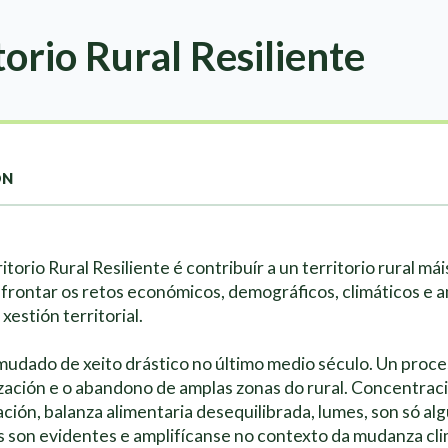
torio Rural Resiliente
ON
itorio Rural Resiliente é contribuír a un territorio rural mái
frontar os retos económicos, demográficos, climáticos e am
xestión territorial.
 mudado de xeito drástico no último medio século. Un proce
lización e o abandono de amplas zonas do rural. Concentrac
ación, balanza alimentaria desequilibrada, lumes, son só a
s son evidentes e amplifícanse no contexto da mudanza cli