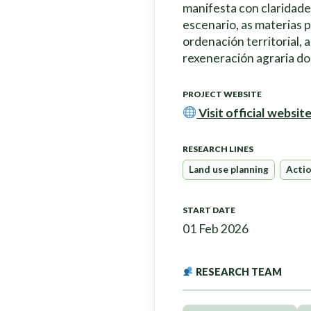
manifesta con claridad
escenario, as materias 
ordenación territorial, 
rexeneración agraria do
PROJECT WEBSITE
Visit official websit
RESEARCH LINES
Land use planning
Actio
START DATE
01 Feb 2026
RESEARCH TEAM