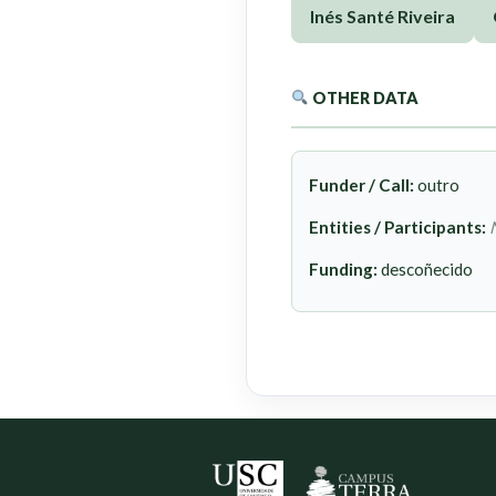
Inés Santé Riveira
OTHER DATA
Funder / Call:
outro
Entities / Participants:
Funding:
descoñecido