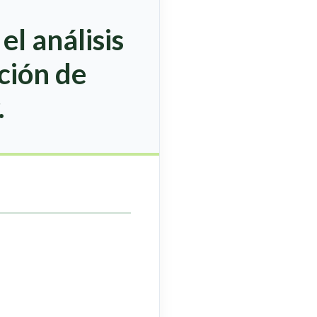
l análisis
ación de
.