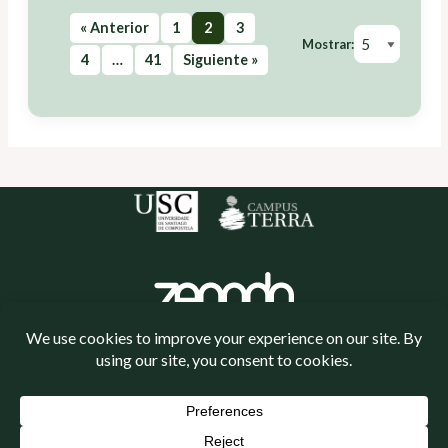
« Anterior
1
2
3
Mostrar:
4
…
41
Siguiente »
Política de cookies
Política de privacidade