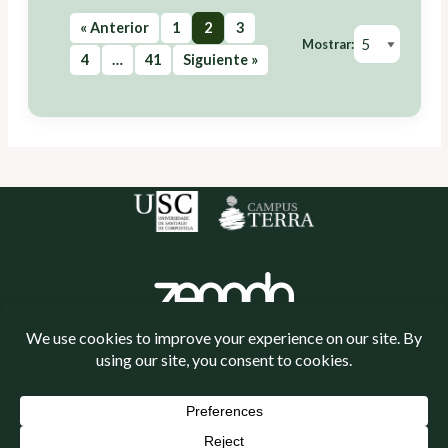
« Anterior
1
2
3
Mostrar:
4
…
41
Siguiente »
Política de cookies
Política de privacidade