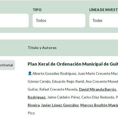
TIPO
LÍNEA DE INVES
Título y Autores
Plan Xeral de Ordenación Municipal de Guit
ritorial
Alberte González Rodríguez
,
Juan Mario Crecente Ma
Gómez Cereijo
,
Eduardo Rego Ramil
,
Ana Crecente Mase
Guitar
,
Rafael Crecente Maseda
,
David Miranda Barrós
,
Rodríguez
,
Jaime Caldeiro Pérez
,
Carlos Díaz Redondo
,
P
Riveira
,
Javier López González
,
Marcos Boullón Magá
Pico