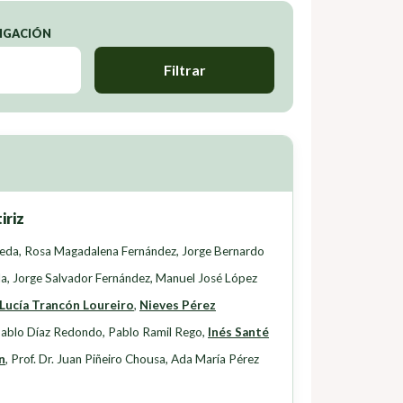
TIGACIÓN
Filtrar
iriz
seda
,
Rosa Magadalena Fernández
,
Jorge Bernardo
da
,
Jorge Salvador Fernández
,
Manuel José López
Lucía Trancón Loureiro
,
Nieves Pérez
ablo Díaz Redondo
,
Pablo Ramil Rego
,
Inés Santé
n
,
Prof. Dr. Juan Piñeiro Chousa
,
Ada María Pérez