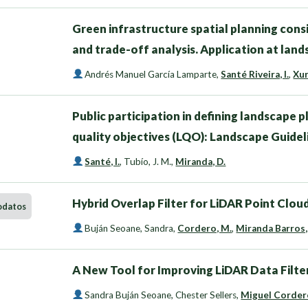
Green infrastructure spatial planning con
and trade-off analysis. Application at land
Andrés Manuel García Lamparte
,
Santé Riveira, I.
,
Xur
Public participation in defining landscape 
quality objectives (LQO): Landscape Guidel
Santé, I.
,
Tubío, J. M.
,
Miranda, D.
Hybrid Overlap Filter for LiDAR Point Clou
odatos
Buján Seoane, Sandra
,
Cordero, M.
,
Miranda Barros,
A New Tool for Improving LiDAR Data Filte
Sandra Buján Seoane
,
Chester Sellers
,
Miguel Corder