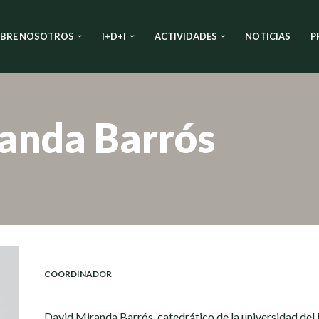
BRE NOSOTROS
I+D+I
ACTIVIDADES
NOTICIAS
P
anda Barrós
COORDINADOR
David Miranda Barrós, catedrático de la universidad del