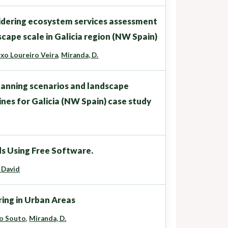
sidering ecosystem services assessment
scape scale in Galicia region (NW Spain)
xo Loureiro Veira
,
Miranda, D.
planning scenarios and landscape
ines for Galicia (NW Spain) case study
ds Using Free Software.
 David
ring in Urban Areas
o Souto
,
Miranda, D.