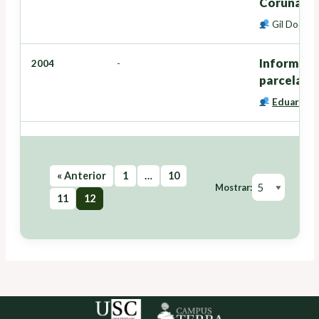
Coruña)
Gil Docamp
Informe pe
2004
-
parcelas 
Eduardo C
« Anterior
1
…
10
Mostrar:
11
12