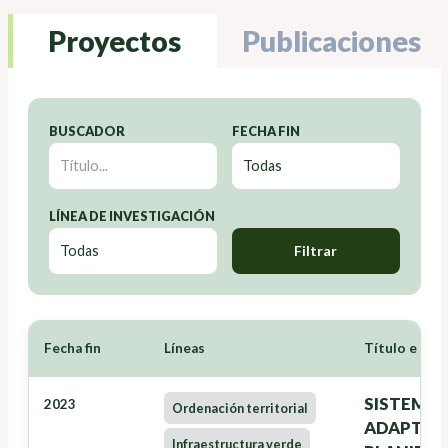
Proyectos
Publicaciones
BUSCADOR
FECHA FIN
LÍNEA DE INVESTIGACIÓN
Filtrar
Fecha fin
Líneas
Título e Inv
SISTEMA 
2023
Ordenación territorial
ADAPTACI
Infraestructura verde