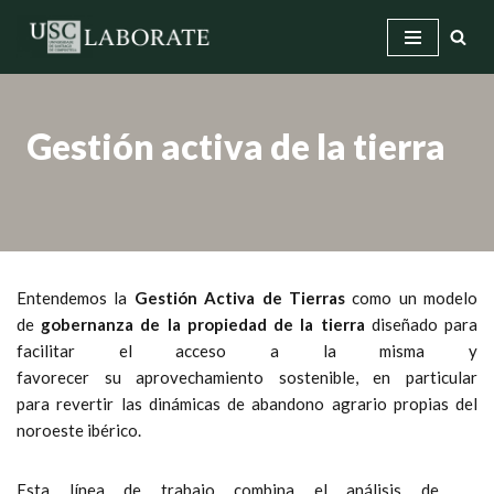
Saltar
al
contenido
Gestión activa de la tierra
Entendemos la
Gestión Activa de Tierras
como un modelo
de
gobernanza de la propiedad de la tierra
diseñado para
facilitar el acceso a la misma y
favorecer su aprovechamiento sostenible, en particular
para revertir las dinámicas de abandono agrario propias del
noroeste ibérico.
Esta línea de trabajo combina el análisis de