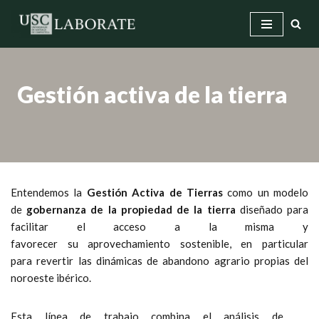
Saltar
al
contenido
Gestión activa de la tierra
Entendemos la
Gestión Activa de Tierras
como un modelo
de
gobernanza de la propiedad de la tierra
diseñado para
facilitar el acceso a la misma y
favorecer su aprovechamiento sostenible, en particular
para revertir las dinámicas de abandono agrario propias del
noroeste ibérico.
Esta línea de trabajo combina el análisis de