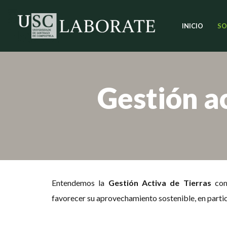
INICIO
SO
Saltar
al
contenido
Gestión ac
Entendemos la
Gestión Activa de Tierras
com
favorecer su aprovechamiento sostenible, en partic