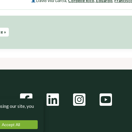
David Vila García
,
Corbelle Rico, Eduardo
,
Francisc
e »