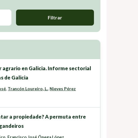
Filtrar
 agrario en Galicia. Informe sectorial
s de Galicia
osé
,
Trancón Loureiro, L.
,
Nieves Pérez
tar a propiedade? A permuta entre
 gandeiros
ico
,
Francisco José Ónega López