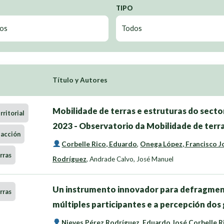
TIPO
Título y Autores
Mobilidade de terras e estruturas do sector
ritorial
2023 - Observatorio da Mobilidade de terra
-acción
Corbelle Rico, Eduardo
,
Onega López, Francisco J
rras
Rodríguez
,
Andrade Calvo, José Manuel
Un instrumento innovador para defragmen
rras
múltiples participantes e a percepción dos
Nieves Pérez Rodríguez
,
Eduardo José Corbelle R