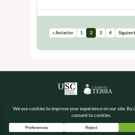
« Anterior
1
2
3
4
Siguient
Neve
| Funciona gracias a
WordPress