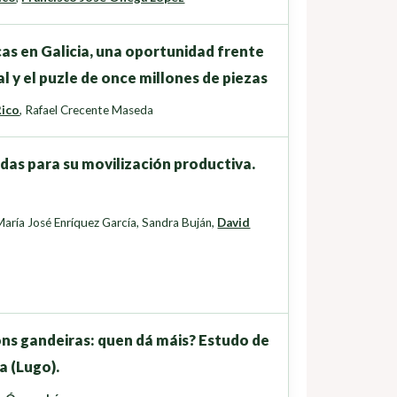
cas en Galicia, una oportunidad frente
l y el puzle de once millones de piezas
Rico
,
Rafael Crecente Maseda
adas para su movilización productiva.
María José Enríquez García
,
Sandra Buján
,
David
ns gandeiras: quen dá máis? Estudo de
a (Lugo).