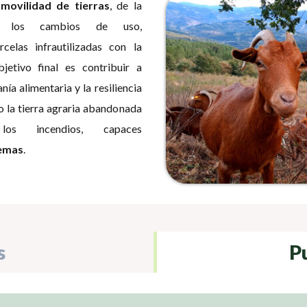
a
movilidad de tierras
, de la
e los cambios de uso,
celas infrautilizadas con la
etivo final es contribuir a
anía alimentaria y la resiliencia
do la tierra agraria abandonada
os incendios, capaces
temas
.
s
P