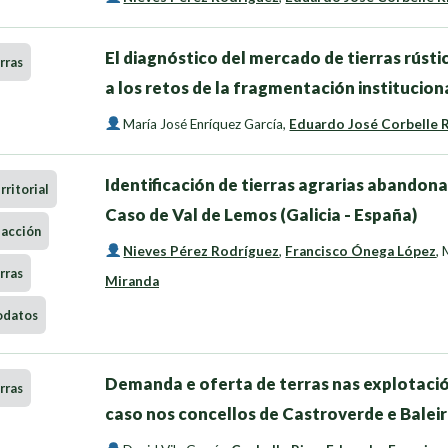
El diagnóstico del mercado de tierras rústi
rras
a los retos de la fragmentación instituciona
María José Enríquez García
,
Eduardo José Corbelle 
Identificación de tierras agrarias abandon
ritorial
Caso de Val de Lemos (Galicia - España)
-acción
Nieves Pérez Rodríguez
,
Francisco Ónega López
,
rras
Miranda
odatos
Demanda e oferta de terras nas explotació
rras
caso nos concellos de Castroverde e Baleir