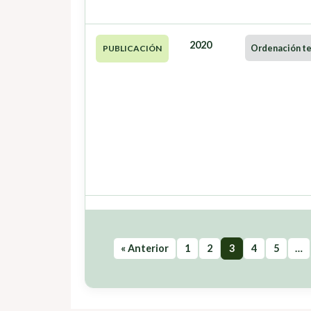
2020
Ordenación ter
PUBLICACIÓN
« Anterior
1
2
3
4
5
…