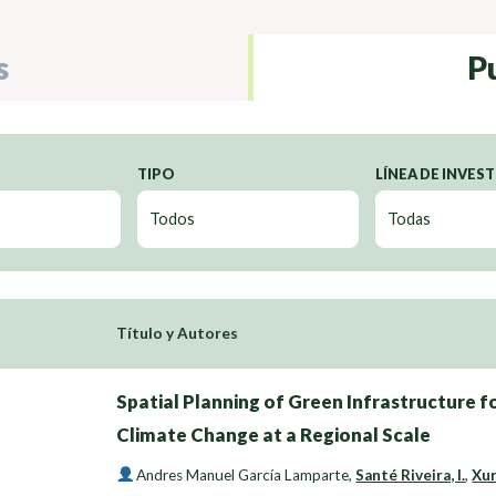
s
P
TIPO
LÍNEA DE INVES
Título y Autores
Spatial Planning of Green Infrastructure f
Climate Change at a Regional Scale
Andres Manuel García Lamparte
,
Santé Riveira, I.
,
Xur