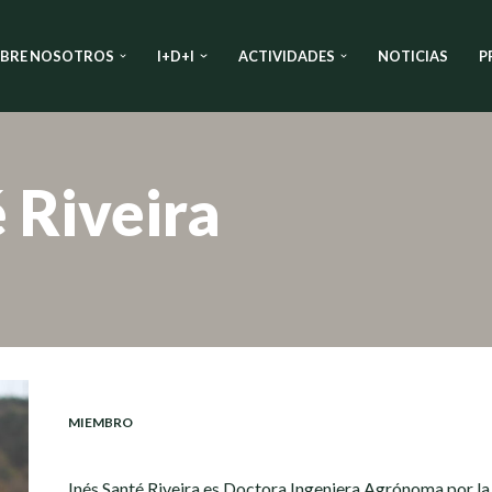
BRE NOSOTROS
I+D+I
ACTIVIDADES
NOTICIAS
P
 Riveira
MIEMBRO
Inés Santé Riveira es Doctora Ingeniera Agrónoma por l