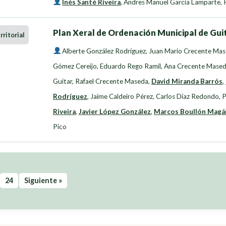
Inés Santé Riveira
,
Andres Manuel García Lamparte
,
Plan Xeral de Ordenación Municipal de Guit
ritorial
Alberte González Rodríguez
,
Juan Mario Crecente Ma
Gómez Cereijo
,
Eduardo Rego Ramil
,
Ana Crecente Mase
Guitar
,
Rafael Crecente Maseda
,
David Miranda Barrós
,
Rodríguez
,
Jaime Caldeiro Pérez
,
Carlos Díaz Redondo
,
P
Riveira
,
Javier López González
,
Marcos Boullón Magá
Pico
24
Siguiente »