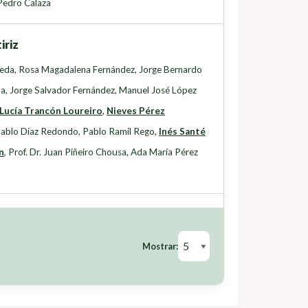
Pedro Calaza
iriz
seda
,
Rosa Magadalena Fernández
,
Jorge Bernardo
da
,
Jorge Salvador Fernández
,
Manuel José López
Lucía Trancón Loureiro
,
Nieves Pérez
ablo Díaz Redondo
,
Pablo Ramil Rego
,
Inés Santé
n
,
Prof. Dr. Juan Piñeiro Chousa
,
Ada María Pérez
Mostrar: