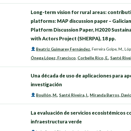
Long-term vision for rural areas: contribu
platforms: MAP discussion paper – Galicia
Platform Discussion Paper, H2020 Sustaina
with Actors Project (SHERPA), 18 pp.
Beatriz Guimarey Fernández
,
Ferreira Golpe, M.
,
Lóp
Ónega López, Francisco
,
Corbelle Rico, E.
,
Santé Riveir
Una década de uso de aplicaciones para apo
investigación
Boullón, M.
,
Santé Riveira, I.
,
Miranda Barros, Davi
La evaluación de servicios ecosistémicos co
infraestructura verde