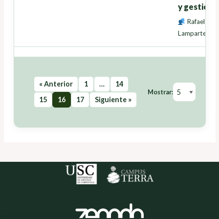
y gestión d
Rafael Cre
Lamparte
,
Ma
« Anterior
1
…
14
Mostrar:
15
16
17
Siguiente »