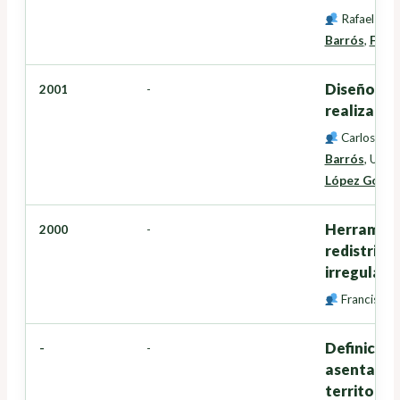
Rafael Cre
Barrós
,
Franc
Diseño de 
2001
-
realizació
Carlos Jos
Barrós
,
Urban
López Gonzá
Herramient
2000
-
redistribu
irregulare
Francisco 
Definición 
-
-
asentamie
territoria