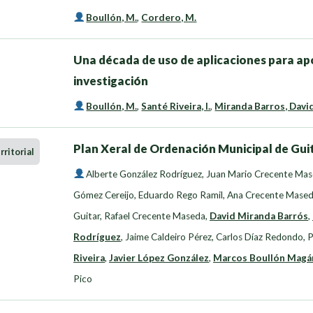
Boullón, M.
,
Cordero, M.
Una década de uso de aplicaciones para apo
investigación
Boullón, M.
,
Santé Riveira, I.
,
Miranda Barros, Davi
Plan Xeral de Ordenación Municipal de Guit
ritorial
Alberte González Rodríguez
,
Juan Mario Crecente Ma
Gómez Cereijo
,
Eduardo Rego Ramil
,
Ana Crecente Mase
Guitar
,
Rafael Crecente Maseda
,
David Miranda Barrós
,
Rodríguez
,
Jaime Caldeiro Pérez
,
Carlos Díaz Redondo
,
P
Riveira
,
Javier López González
,
Marcos Boullón Magá
Pico