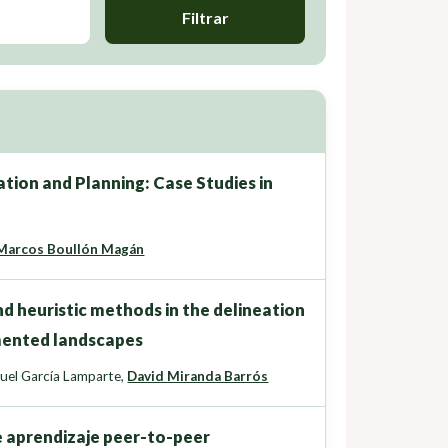
Filtrar
tion and Planning: Case Studies in
Marcos Boullón Magán
d heuristic methods in the delineation
gmented landscapes
uel García Lamparte
,
David Miranda Barrós
 aprendizaje peer-to-peer