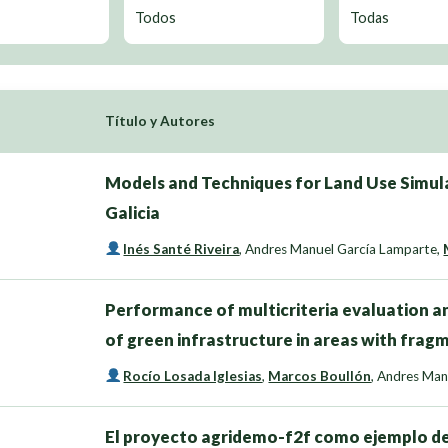
Título y Autores
Models and Techniques for Land Use Simula
Galicia
Inés Santé Riveira
,
Andres Manuel García Lamparte
,
Performance of multicriteria evaluation an
of green infrastructure in areas with fra
Rocío Losada Iglesias
,
Marcos Boullón
,
Andres Man
El proyecto agridemo-f2f como ejemplo de