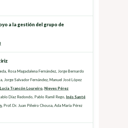
yo a la gestión del grupo de
d
iriz
seda
,
Rosa Magadalena Fernández
,
Jorge Bernardo
da
,
Jorge Salvador Fernández
,
Manuel José López
Lucía Trancón Loureiro
,
Nieves Pérez
ablo Díaz Redondo
,
Pablo Ramil Rego
,
Inés Santé
n
,
Prof. Dr. Juan Piñeiro Chousa
,
Ada María Pérez