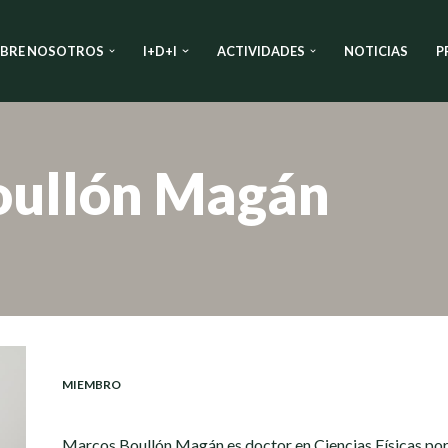
BRE NOSOTROS
I+D+I
ACTIVIDADES
NOTICIAS
P
oullón Magán
MIEMBRO
Marcos Boullón Magán es doctor en Ciencias Físicas por