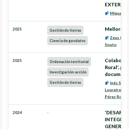
EXTERIOR
Miguel C
Melloras n
2025
Gestión de tierras
Zeus Gonz
Ciencia de geodatos
Souto
Colaboraci
2025
Ordenación territorial
Rural', ge
Investigación-acción
documento
Gestión de tierras
Inés Santé
Loureiro
,
Ze
Pérez Rodrí
'DESARRO
2024
-
INTEGRAD
GENERADA