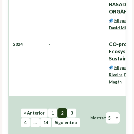
BASADO E
ORGÁNICO
Miguel C
David Miran
CO-produc
2024
-
Ecosystems
Sustainab
Miguel C
Riveira
,
Davi
Magán
« Anterior
1
2
3
Mostrar:
4
…
14
Siguiente »