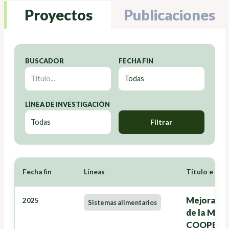
Proyectos
Publicaciones
BUSCADOR
FECHA FIN
LÍNEA DE INVESTIGACIÓN
Filtrar
Fecha fin
Líneas
Título e Inv
Mejora de 
2025
Sistemas alimentarios
de la Man
COOPERA