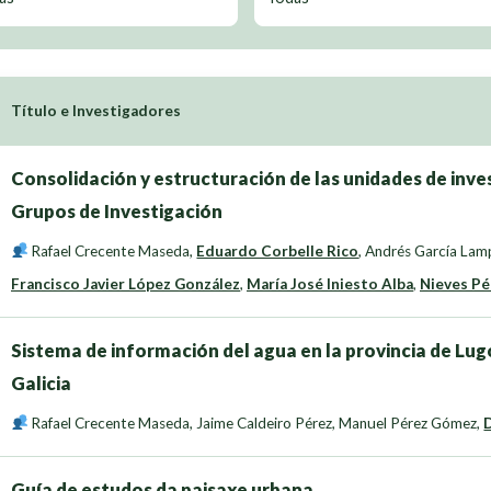
Título e Investigadores
Consolidación y estructuración de las unidades de inves
Grupos de Investigación
Rafael Crecente Maseda
,
Eduardo Corbelle Rico
,
Andrés García Lam
Francisco Javier López González
,
María José Iniesto Alba
,
Nieves Pé
Sistema de información del agua en la provincia de Lug
Galicia
Rafael Crecente Maseda
,
Jaime Caldeiro Pérez
,
Manuel Pérez Gómez
,
Guía de estudos da paisaxe urbana