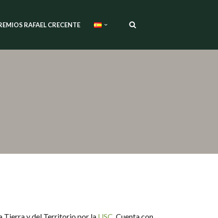
REMIOS RAFAEL CRECENTE
Tierra y del Territorio por la
USC
. Cuenta con