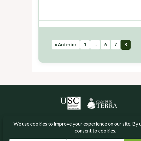
« Anterior
1
…
6
7
8