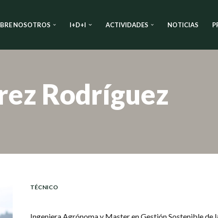
BRE NOSOTROS
I+D+I
ACTIVIDADES
NOTICIAS
P
rez Rodríguez
TÉCNICO
Ingeniera Agrónoma y Master en Gestión Sostenible de la 