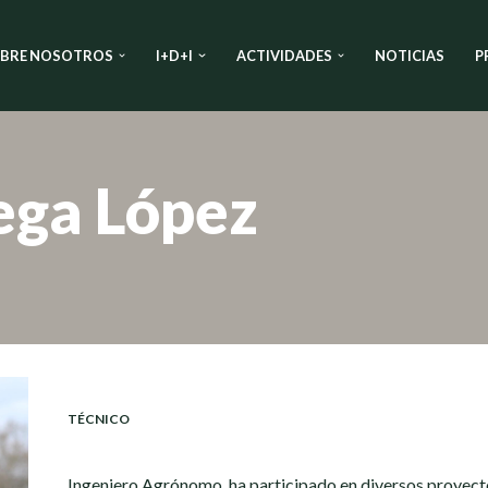
BRE NOSOTROS
I+D+I
ACTIVIDADES
NOTICIAS
P
ega López
TÉCNICO
Ingeniero Agrónomo, ha participado en diversos proyectos