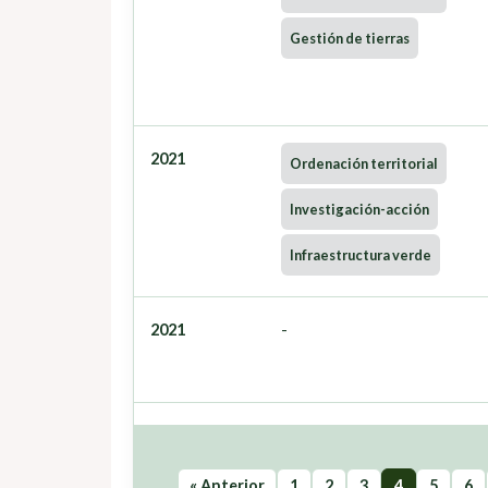
Gestión de tierras
2021
Ordenación territorial
Investigación-acción
Infraestructura verde
2021
-
« Anterior
1
2
3
4
5
6