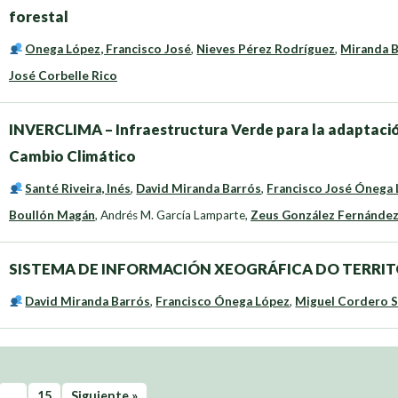
forestal
Onega López, Francisco José
,
Nieves Pérez Rodríguez
,
Miranda B
José Corbelle Rico
INVERCLIMA – Infraestructura Verde para la adaptación 
Cambio Climático
Santé Riveira, Inés
,
David Miranda Barrós
,
Francisco José Ónega
Boullón Magán
,
Andrés M. García Lamparte
,
Zeus González Fernánde
SISTEMA DE INFORMACIÓN XEOGRÁFICA DO TERRIT
David Miranda Barrós
,
Francisco Ónega López
,
Miguel Cordero 
…
15
Siguiente »