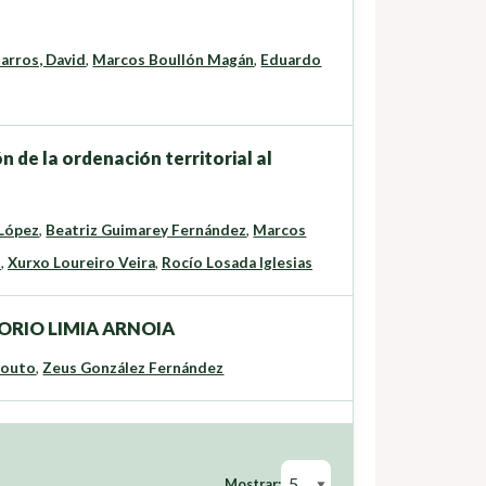
arros, David
,
Marcos Boullón Magán
,
Eduardo
de la ordenación territorial al
 López
,
Beatriz Guimarey Fernández
,
Marcos
z
,
Xurxo Loureiro Veira
,
Rocío Losada Iglesias
ORIO LIMIA ARNOIA
Souto
,
Zeus González Fernández
Mostrar: