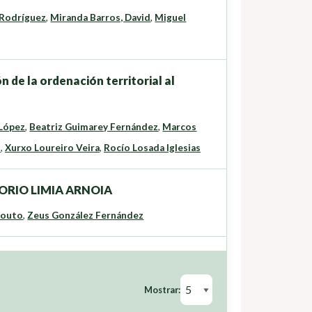
 Rodríguez
,
Miranda Barros, David
,
Miguel
de la ordenación territorial al
 López
,
Beatriz Guimarey Fernández
,
Marcos
z
,
Xurxo Loureiro Veira
,
Rocío Losada Iglesias
ORIO LIMIA ARNOIA
Souto
,
Zeus González Fernández
Mostrar: