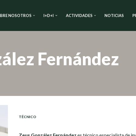
BRE NOSOTROS
I+D+I
ACTIVIDADES
NOTICIAS
P
ález Fernández
TÉCNICO
Zeus González Fernández
es técnico especialista de i