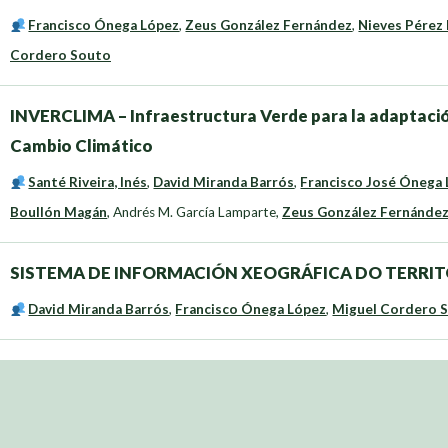
Francisco Ónega López
,
Zeus González Fernández
,
Nieves Pérez
Cordero Souto
INVERCLIMA – Infraestructura Verde para la adaptación 
Cambio Climático
Santé Riveira, Inés
,
David Miranda Barrós
,
Francisco José Ónega
Boullón Magán
,
Andrés M. García Lamparte
,
Zeus González Fernánde
SISTEMA DE INFORMACIÓN XEOGRÁFICA DO TERRIT
David Miranda Barrós
,
Francisco Ónega López
,
Miguel Cordero 