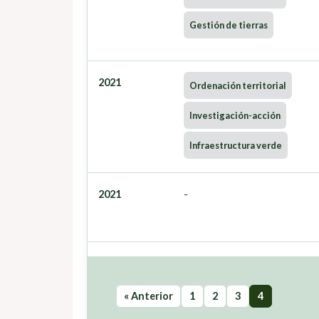
Gestión de tierras
2021
Ordenación territorial
Investigación-acción
Infraestructura verde
2021
-
« Anterior
1
2
3
4