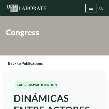
Skip
to
content
Congress
← Back to Publications
CONGRESS PARTICIPATION
DINÁMICAS