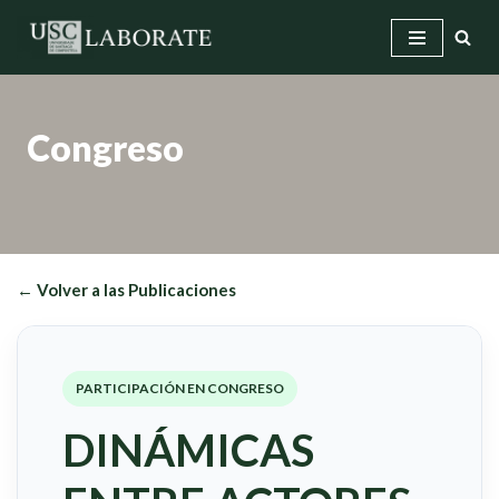
Saltar
al
contenido
Congreso
← Volver a las Publicaciones
PARTICIPACIÓN EN CONGRESO
DINÁMICAS