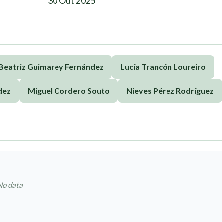
30 Out 2025
Beatriz Guimarey Fernández
Lucía Trancón Loureiro
dez
Miguel Cordero Souto
Nieves Pérez Rodríguez
No data