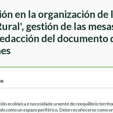
ón en la organización de 
ural', gestión de las mesa
redacción del documento 
nes
ON
ón ecolóxica e necesidade urxente de reequilibrio territor
ado como un espazo periférico. Debe recoñecerse como un