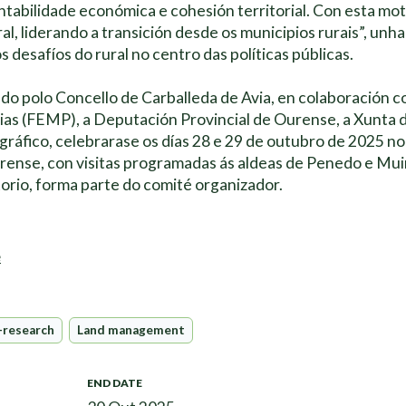
entabilidade económica e cohesión territorial. Con esta mo
al, liderando a transición desde os municipios rurais”, un
s desafíos do rural no centro das políticas públicas.
do polo Concello de Carballeda de Avia, en colaboración 
ias (FEMP), a Deputación Provincial de Ourense, a Xunta de
ráfico, celebrarase os días 28 e 29 de outubro de 2025 no
rense, con visitas programadas ás aldeas de Penedo e Mui
torio, forma parte do comité organizador.
e
-research
Land management
END DATE