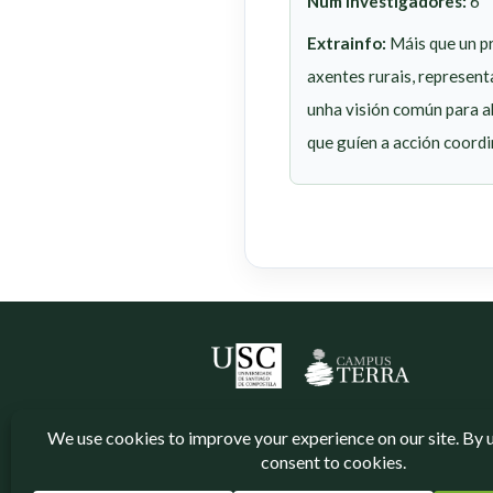
Num investigadores:
6
Extrainfo:
Máis que un pr
axentes rurais, represent
unha visión común para ab
que guíen a acción coordi