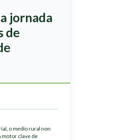
la jornada
s de
de
ial, o medio rural non
 motor clave de