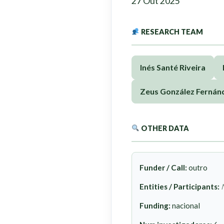
27 Out 2025
RESEARCH TEAM
Inés Santé Riveira
Zeus González Fernán
OTHER DATA
Funder / Call:
outro
Entities / Participants:
Funding:
nacional