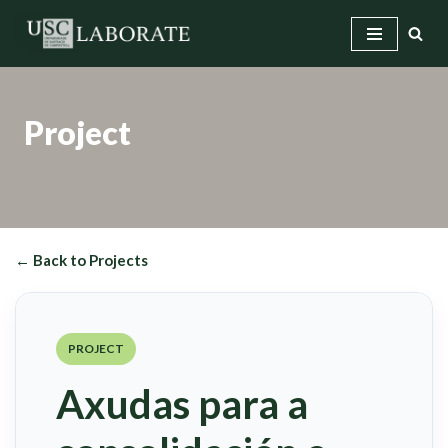
Skip
to
content
Project
← Back to Projects
PROJECT
Axudas para a