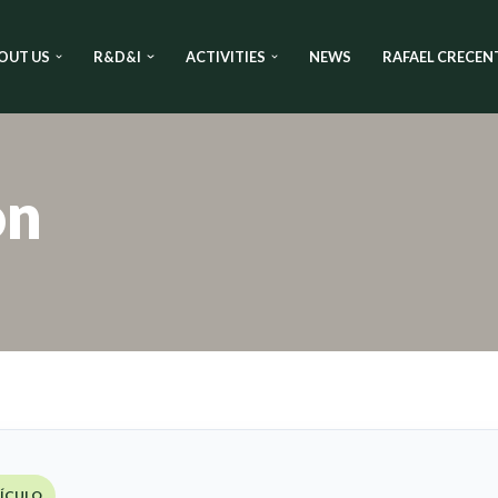
OUT US
R&D&I
ACTIVITIES
NEWS
RAFAEL CRECEN
on
TÍCULO