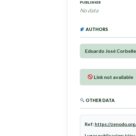
PUBLISHER
No data
AUTHORS
Eduardo José Corbelle
Link not available
OTHER DATA
Ref:
https://zenodo.or
Lugar publicacion:
https