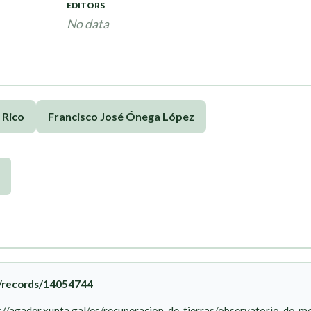
EDITORS
No data
 Rico
Francisco José Ónega López
g/records/14054744
://agader.xunta.gal/es/recuperacion-de-tierras/observatorio-de-mo