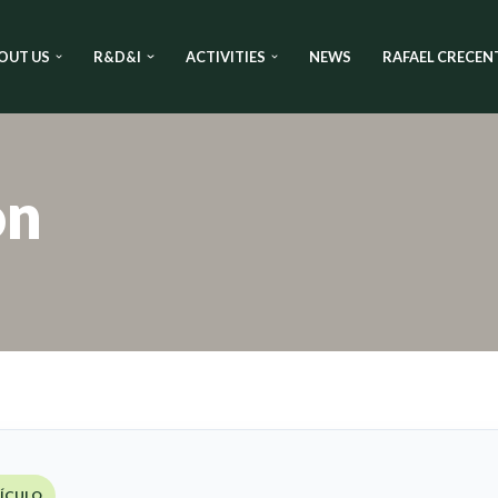
OUT US
R&D&I
ACTIVITIES
NEWS
RAFAEL CRECEN
on
TÍCULO