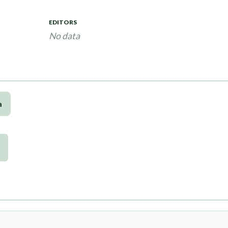
EDITORS
No data
a