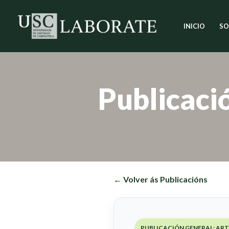
INICIO
SO
Saltar
ao
contido
Publicaci
← Volver ás Publicacións
PUBLICACIÓN GENERAL: AR