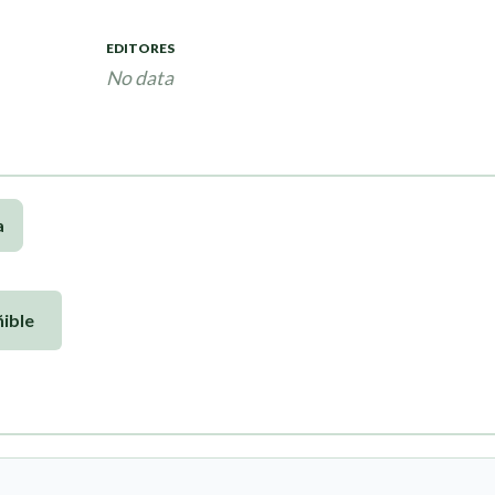
EDITORES
No data
a
ible