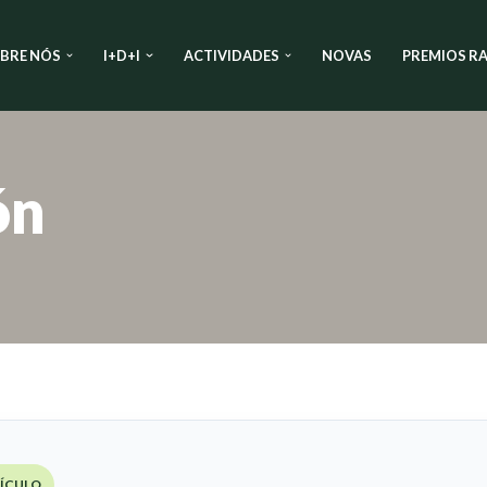
BRE NÓS
I+D+I
ACTIVIDADES
NOVAS
PREMIOS RA
ón
TÍCULO