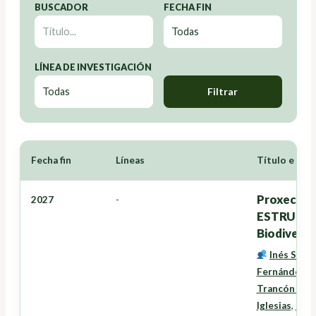
BUSCADOR
FECHA FIN
LÍNEA DE INVESTIGACIÓN
Filtrar
Fecha fin
Líneas
Título e Inv
Proxectos
2027
-
ESTRUTURA
Biodiversi
Inés Santé
Fernández
,
D
Trancón Lou
Iglesias
,
Niev