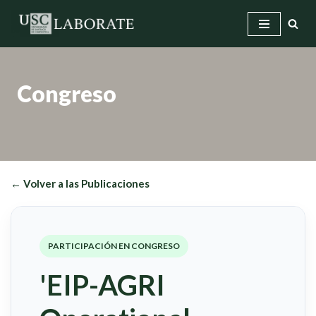
Saltar
al
contenido
Congreso
← Volver a las Publicaciones
PARTICIPACIÓN EN CONGRESO
'EIP-AGRI