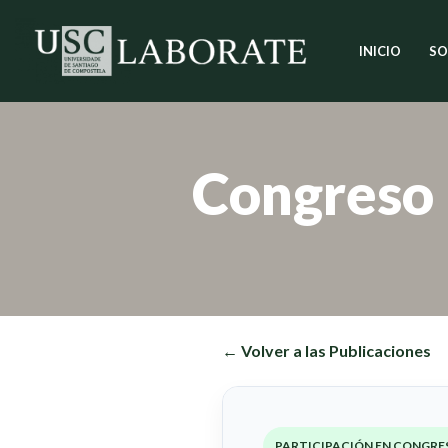
INICIO
SO
Saltar
al
contenido
Congreso
← Volver a las Publicaciones
PARTICIPACIÓN EN CONGRE