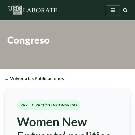
Saltar
al
contenido
Congreso
← Volver a las Publicaciones
PARTICIPACIÓN EN CONGRESO
Women New