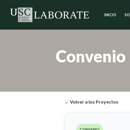
INICIO
SO
Saltar
al
contenido
Convenio
← Volver a los Proyectos
CONVENIO