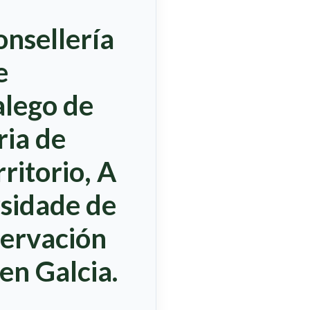
onsellería
e
alego de
ria de
rritorio, A
rsidade de
servación
en Galcia.