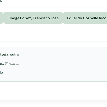
OR
Onega López, Francisco José
Eduardo Corbelle Rico
toria:
outro
es:
Sin datos
do