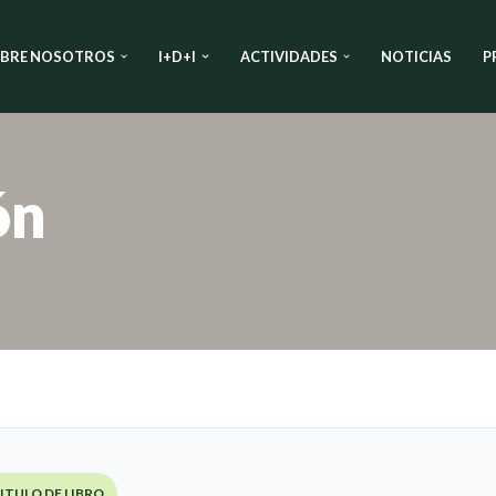
BRE NOSOTROS
I+D+I
ACTIVIDADES
NOTICIAS
P
ón
ITULO DE LIBRO