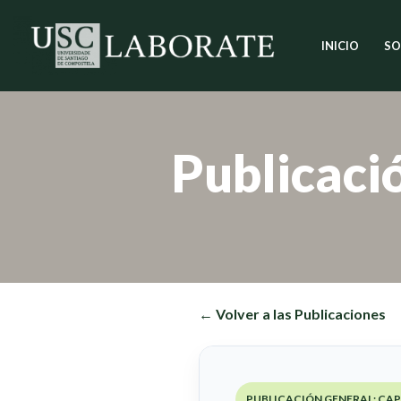
INICIO
SO
Saltar
al
contenido
Publicaci
← Volver a las Publicaciones
PUBLICACIÓN GENERAL: CAP